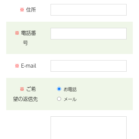
※
住所
※
電話番
号
※
E-mail
※
ご希
お電話
望の返信先
メール